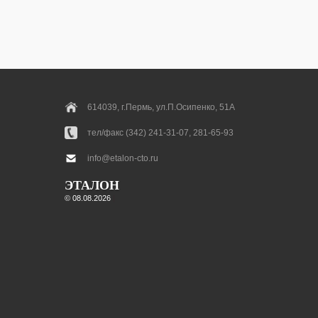
614039, г.Пермь, ул.П.Осипенко, 51А
тел/факс (342) 241-31-07, 281-65-93
info@etalon-cto.ru
ЭТАЛОН
© 08.08.2026
|