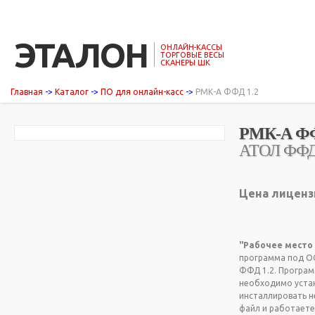
ЭТАЛОН
ОНЛАЙН-КАССЫ
ТОРГОВЫЕ ВЕСЫ
СКАНЕРЫ ШК
Главная
->
Каталог
->
ПО для онлайн-касс
->
РМК-А ФФД 1.2
РМК-А ФФ
АТОЛ ФФД 
Цена лицензи
"Рабочее место 
программа под ОС
ФФД 1.2. Програм
необходимо устан
инсталлировать н
файл и работаете