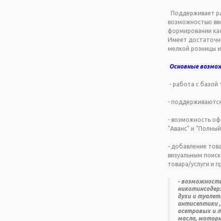
Поддерживает раб
возможностью вво
формировании кас
Имеет достаточны
мелкой розни
Основные возмо
- работа с базой 
- поддерживаются 
- возможность оф
"Аванс" и "Полный
- добавление това
визуальным поиск
товара/услуги и 
-
возможность
никотинсодерж
духи и туалет
антисептики ,
осетровых и л
масла, мотор