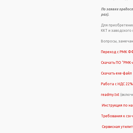
По заявке предос
раз).
Для приобретения
ККТ и заводского
Вопросы, замечан
Переход с РМК ФФ
Скачать ПО "РМК-А
Скачать exe-файл
Работа с НДС 22%
readmy.txt
(включе
Инструкция по нас
Требования к csv
Сервисная утилит