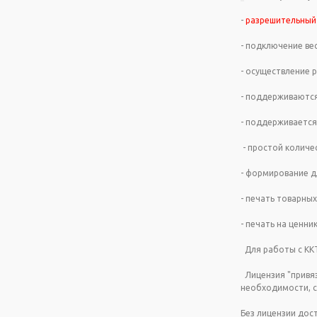
-
разрешительный
- подключение ве
- осуществление 
- поддерживаются
- поддерживается
- простой количе
- формирование д
- печать товарных
- печать на ценни
Для работы с КК
Лицензия "привяза
необходимости, с
Без лицензии дос