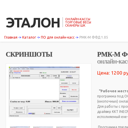
ЭТАЛОН
ОНЛАЙН-КАССЫ
ТОРГОВЫЕ ВЕСЫ
СКАНЕРЫ ШК
Главная
->
Каталог
->
ПО для онлайн-касс
->
РМК-М ФФД 1.05
СКРИНШОТЫ
РМК-М ФФ
онлайн-кас
Цена: 1200 ру
"Рабочее место
программа под ОС
(кнопочных) онла
Для работы с про
драйвер ККТ INEC
исполняемый ехе-
Программа предн