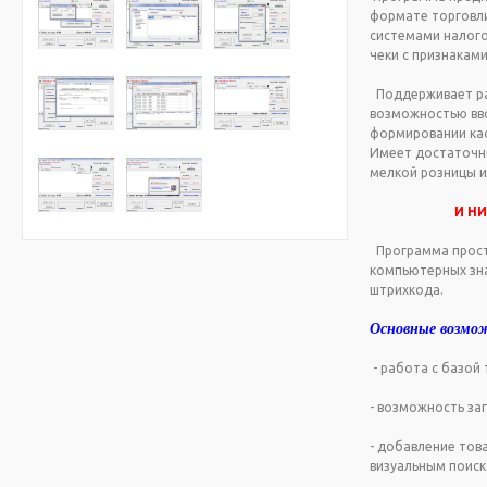
формате торговли 
системами налого
чеки с признакам
Поддерживает раб
возможностью вво
формировании кас
Имеет достаточны
мелкой розницы и
И Н
Программа проста
компьютерных зна
штрихкода.
Основные возмо
- работа с базой 
- возможность заг
- добавление това
визуальным поиск