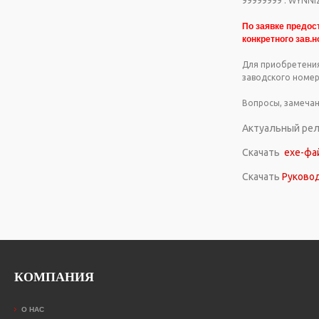
99999999 : WYNNIZ
По заявке предос
конкретного зав.н
Для приобретения
заводского номер
Вопросы, замечан
Актуальный рели
Скачать
ехе-фа
Скачать
Руково
КОМПАНИЯ
О НАС