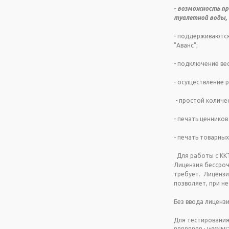
- возможность пр
туалетной воды, 
- поддерживаются
"Аванс";
- подключение весо
- осуществление 
- простой количе
- печать ценников
- печать товарных
Для работы с ККТ
Лицензия бессроч
требует. Лицензия
позволяет, при н
Без ввода лиценз
Для тестирования